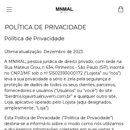
POLÍTICA DE PRIVACIDADE
Política de Privacidade
Última atualização: Dezembro de 2023.
A MNMAL, pessoa jurídica de direito privado, com sede na
Rua Mateus Grou, n 634, Pinheiros - São Paulo (SP), inscrita
no CNPJ/MF sob o nº 51502393000172 (“Lojista” ou “nós”)
leva a sua privacidade a sério e zela pela segurança e
proteção de dados de todos os seus clientes, parceiros,
fornecedores e usuários (“Usuários” ou “você”) do site
“berdms.lojavirtualnuvem.com.br” e qualquer outro site,
Loja, aplicativo operado pelo Lojista (aqui designados,
simplesmente, “Loja”).
Esta Política de Privacidade (“Política de Privacidade”)
destina-se a informá-lo sobre o modo como nós utilizamos
e divulgamos informações coletadas em suas visitas à