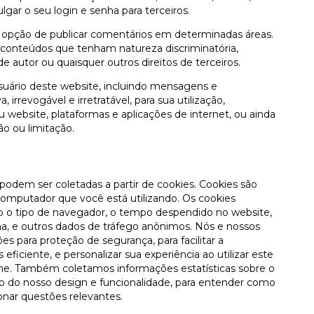
gar o seu login e senha para terceiros.
 opção de publicar comentários em determinadas áreas.
onteúdos que tenham natureza discriminatória,
s de autor ou quaisquer outros direitos de terceiros.
suário deste website, incluindo mensagens e
 irrevogável e irretratável, para sua utilização,
website, plataformas e aplicações de internet, ou ainda
o ou limitação.
odem ser coletadas a partir de cookies. Cookies são
mputador que você está utilizando. Os cookies
o o tipo de navegador, o tempo despendido no website,
oma, e outros dados de tráfego anônimos. Nós e nossos
es para proteção de segurança, para facilitar a
ficiente, e personalizar sua experiência ao utilizar este
ne. Também coletamos informações estatísticas sobre o
o do nosso design e funcionalidade, para entender como
cionar questões relevantes.