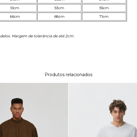
51cm
53cm
55cm
66cm
68cm
71cm
delos. Margem de tolerância de até 2cm.
Produtos relacionados