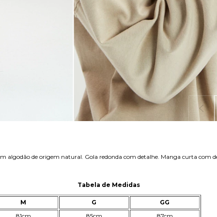
 em algodão de origem natural. Gola redonda com detalhe. Manga curta com 
Tabela de Medidas
M
G
GG
81cm
85cm
87cm