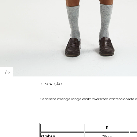
1
/
6
DESCRIÇÃO
Camiseta manga longa estilo oversized confeccionada
P
Ombro
78cm